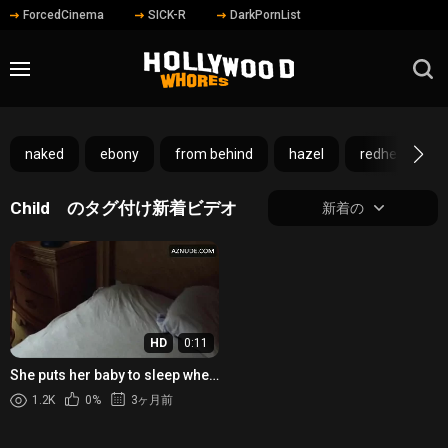
ForcedCinema
SICK-R
DarkPornList
naked
ebony
from behind
hazel
redhead
Child のタグ付け新着ビデオ
新着の
HD
0:11
She puts her baby to sleep when
she is undressed
1.2K
0%
3ヶ月前