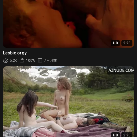
HD
2:23
Lesbic orgy
5.2K
100%
7ヶ月前
HD
2:20