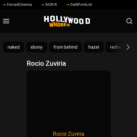
ForcedCinema
SICK-R
DarkPornList
naked
ebony
from behind
hazel
redhead
Rocio Zuviria
Rocio Zuviria