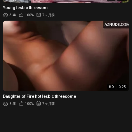
Young lesbic threesom
5.4K
100%
7ヶ月前
HD
0:25
Daughter of Fire hot lesbic threesome
3.5K
100%
7ヶ月前