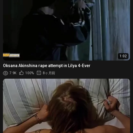
1:02
Oksana Akinshina rape attempt in Lilya 4-Ever
7.9K
100%
8ヶ月前