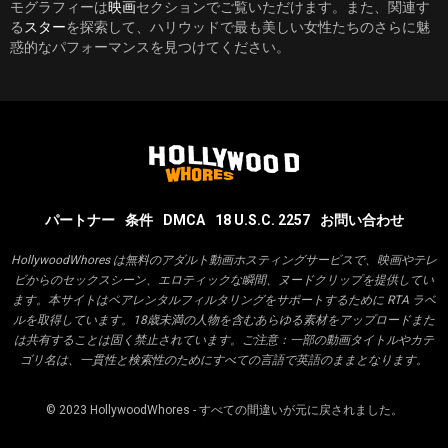
モグラフィーは
映画
セクションでご覧いただけます。また、関連す
る
スター
を探索して、ハリウッドで最も美しい女性たちのさらに魅
惑的なパフォーマンスを見つけてください。
パートナー
条件
DMCA
18 U.S.C. 2257
お問い合わせ
HollywoodWhores は無料のアダルト動画ホスティングサービスで、映画やテレ
ビからのセックスシーン、エロティックな瞬間、ヌードクリップを提供してい
ます。本サイトはペアレンタルフィルタリングをサポートするために RTA ラベ
ルを取得しています。18歳未満の人物を含むあらゆる素材をアップロードまた
は共有することは固く禁止されています。ご注意：一部の動画タイトルやカテ
ゴリ名は、一貫性と検索性のためにすべての言語で英語のままとなります。
© 2023
HollywoodWhores
- すべての間違いが元に戻されました。