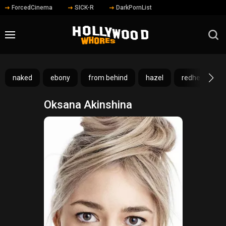
ForcedCinema
SICK-R
DarkPornList
naked
ebony
from behind
hazel
redhead
Oksana Akinshina