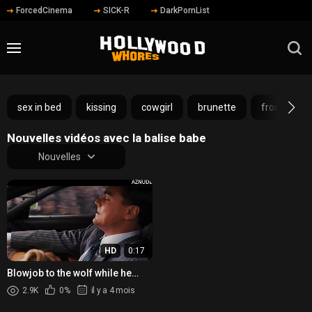
ForcedCinema
SICK-R
DarkPornList
sex in bed
kissing
cowgirl
brunette
from behin
Nouvelles vidéos avec la balise babe
Nouvelles
HD
0:17
Blowjob to the wolf while he
drives
2.9K
0%
il y a 4 mois