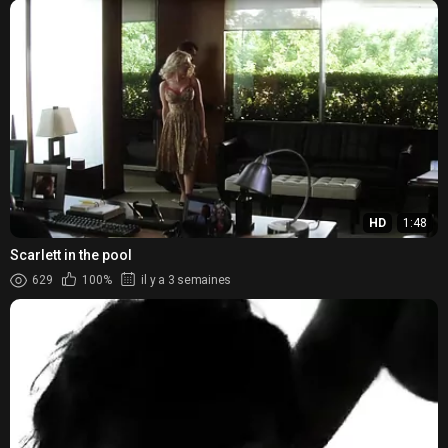
HD
1:48
Scarlett in the pool
629
100%
il y a 3 semaines