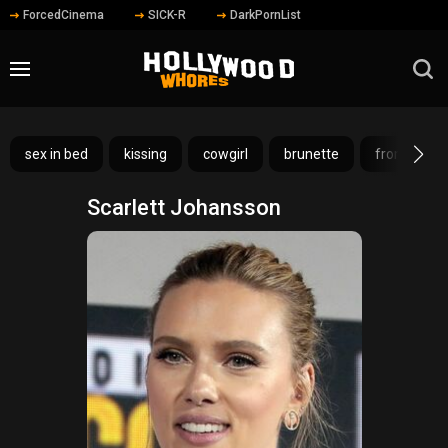
ForcedCinema
SICK-R
DarkPornList
sex in bed
kissing
cowgirl
brunette
from behin
Scarlett Johansson