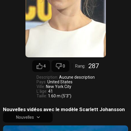
287
4
0
Rang:
Description:
Aucune description
Pays:
United States
Ville:
New York City
L'âge:
41
Taille:
1.60 m (5′3″)
Nouvelles vidéos avec le modèle Scarlett Johansson
Nouvelles