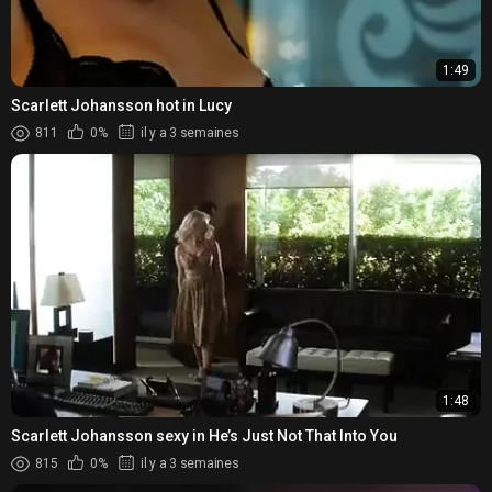
1:49
Scarlett Johansson hot in Lucy
811
0%
il y a 3 semaines
1:48
Scarlett Johansson sexy in He’s Just Not That Into You
815
0%
il y a 3 semaines