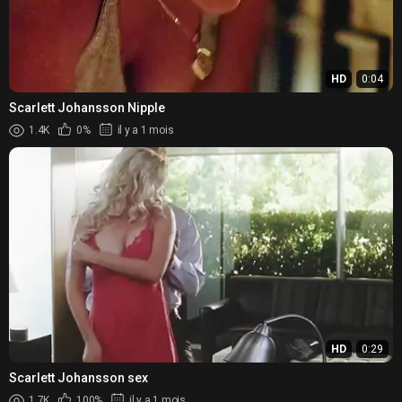
HD
0:04
Scarlett Johansson Nipple
1.4K
0%
il y a 1 mois
HD
0:29
Scarlett Johansson sex
1.7K
100%
il y a 1 mois