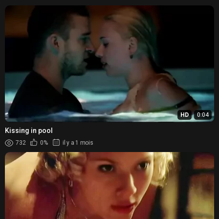
HD
0:04
Kissing in pool
732
0%
il y a 1 mois