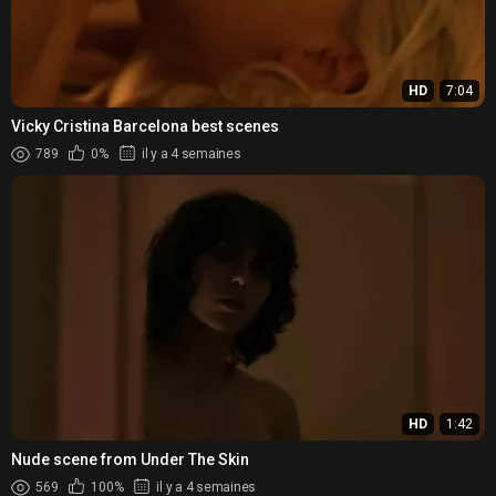
HD
7:04
Vicky Cristina Barcelona best scenes
789
0%
il y a 4 semaines
HD
1:42
Nude scene from Under The Skin
569
100%
il y a 4 semaines