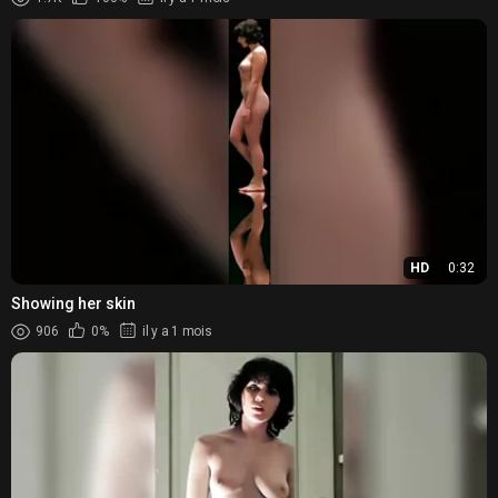
HD
0:32
Showing her skin
906
0%
il y a 1 mois