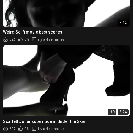
4:12
Weird Sci fi movie best scenes
526
0%
il y a 4 semaines
HD
8:24
Scarlett Johansson nude in Under the Skin
607
0%
il y a 4 semaines